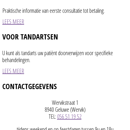
Praktische informatie van eerste consultatie tot betaling.
LEES MEER
VOOR TANDARTSEN
U kunt als tandarts uw patiënt doorverwijzen voor specifieke
behandelingen.
LEES MEER
CONTACTGEGEVENS
Wervikstraat 1
8940 Geluwe (Wervik)
TEL:
056 51 19 52
tijdens weekend en op feestdagen tussen 9u en 18u